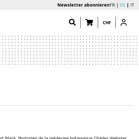
Newsletter abonnieren
FR
DE
IT
CHF
t Black, l’historien de la médecine britannique Charles Webster