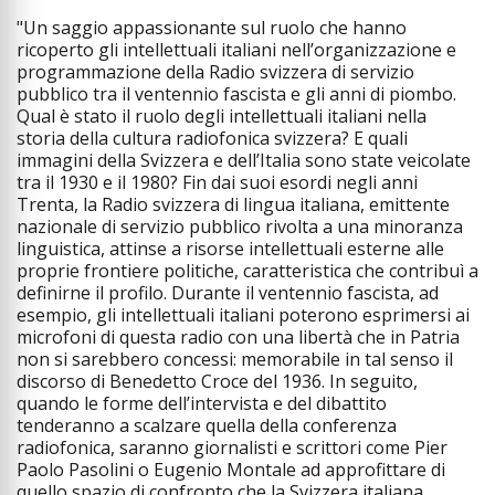
"Un saggio appassionante sul ruolo che hanno
ricoperto gli intellettuali italiani nell’organizzazione e
programmazione della Radio svizzera di servizio
pubblico tra il ventennio fascista e gli anni di piombo.
Qual è stato il ruolo degli intellettuali italiani nella
storia della cultura radiofonica svizzera? E quali
immagini della Svizzera e dell’Italia sono state veicolate
tra il 1930 e il 1980? Fin dai suoi esordi negli anni
Trenta, la Radio svizzera di lingua italiana, emittente
nazionale di servizio pubblico rivolta a una minoranza
linguistica, attinse a risorse intellettuali esterne alle
proprie frontiere politiche, caratteristica che contribuì a
definirne il profilo. Durante il ventennio fascista, ad
esempio, gli intellettuali italiani poterono esprimersi ai
microfoni di questa radio con una libertà che in Patria
non si sarebbero concessi: memorabile in tal senso il
discorso di Benedetto Croce del 1936. In seguito,
quando le forme dell’intervista e del dibattito
tenderanno a scalzare quella della conferenza
radiofonica, saranno giornalisti e scrittori come Pier
Paolo Pasolini o Eugenio Montale ad approfittare di
quello spazio di confronto che la Svizzera italiana