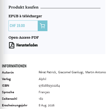
Produkt kaufen
EPUB à télécharger

19.00
Open-Access-PDF
Herunterladen
INFORMATIONEN
Rérat Patrick
Giacomel Gianluigi
Martin Antonio
Autor:in
Verlag
Alphil
ISBN
9782889302284
Sprache
Français
Seitenzahl
182
Erscheinungsjahr
8 Aug. 2026