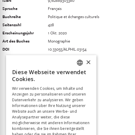
ISBN
9782889303380
Sprache
Français
Buchreihe
Politique et échanges culturels
Seitenzahl
428
Erscheinungsjahr
1 Okt. 2020
Art des Buches
Monographie
DOI
10.33055/ALPHIL.03154
×
Diese Webseite verwendet
FRENCH
Cookies.
GERMAN
Wir verwenden Cookies, um Inhalte und
Anzeigen zu personalisieren und unseren
ITALIAN
Datenverkehr zu analysieren. Wir geben
Informationen über Ihre Nutzung unserer
Website auch an unsere Werbe- und
Analysepartner weiter, die diese
möglicherweise mit anderen Informationen
kombinieren, die Sie ihnen bereitgestellt
haben oder die sie im Rahmen Ihrer