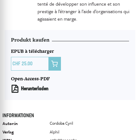
tenté de développer son influence et son
prestige à l’étranger à l’aide d’organisations qui
agissaient en marge.
Produkt kaufen
EPUB à télécharger

25.00
Open-Access-PDF
Herunterladen
INFORMATIONEN
Cordoba Cyril
Autor:in
Verlag
Alphil