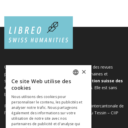
Une plateforme unique regroupant des livres et des revues
×
publiés par les éditeurs suisses de sciences humaines et
Ce site Web utilise des
sociales. Libreo.ch est la propriété de l'
Association suisse des
FRENCH
cookies
éditeurs de sciences sociales et humaines
. Elle est sans
GERMAN
but lucratif.
www.editeurssuisses.ch
Nous utilisons des cookies pour
personnaliser le contenu, les publicités et
ITALIAN
Projet réalisé avec le soutien de la Conférence intercantonale de
analyser notre trafic. Nous partageons
l’instruction publique de la Suisse romande et du Tessin – CIIP
également des informations sur votre
utilisation de notre site avec nos
partenaires de publicité et d'analyse qui