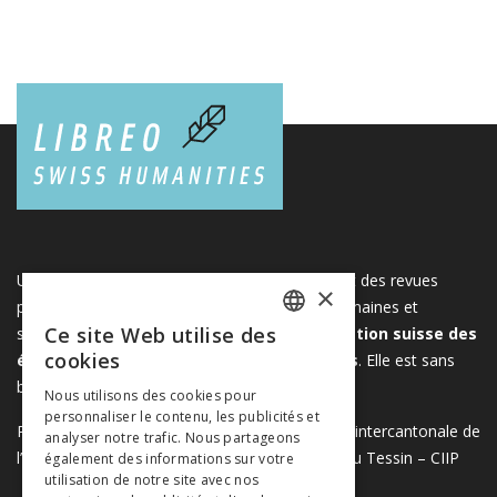
Une plateforme unique regroupant des livres et des revues
×
publiés par les éditeurs suisses de sciences humaines et
Ce site Web utilise des
sociales. Libreo.ch est la propriété de l'
Association suisse des
FRENCH
cookies
éditeurs de sciences sociales et humaines
. Elle est sans
GERMAN
but lucratif.
www.editeurssuisses.ch
Nous utilisons des cookies pour
personnaliser le contenu, les publicités et
ITALIAN
Projet réalisé avec le soutien de la Conférence intercantonale de
analyser notre trafic. Nous partageons
l’instruction publique de la Suisse romande et du Tessin – CIIP
également des informations sur votre
utilisation de notre site avec nos