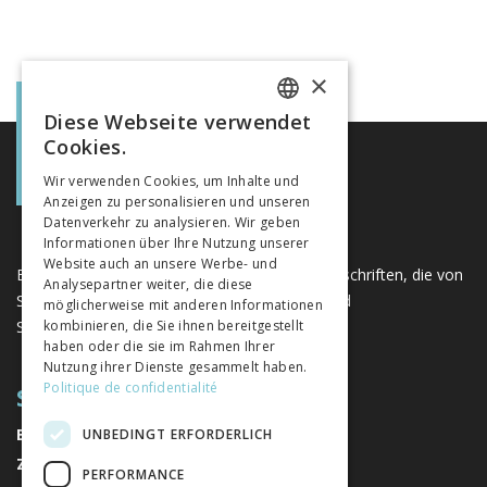
×
Diese Webseite verwendet
FRENCH
Cookies.
GERMAN
Wir verwenden Cookies, um Inhalte und
Anzeigen zu personalisieren und unseren
ITALIAN
Datenverkehr zu analysieren. Wir geben
Informationen über Ihre Nutzung unserer
Website auch an unsere Werbe- und
Eine einzigartige Plattform für Bücher und Zeitschriften, die von
Analysepartner weiter, die diese
Schweizer Verlagen im Bereich der Geistes- und
möglicherweise mit anderen Informationen
Sozialwissenschaften herausgegeben werden.
kombinieren, die Sie ihnen bereitgestellt
haben oder die sie im Rahmen Ihrer
Nutzung ihrer Dienste gesammelt haben.
Politique de confidentialité
SITEMAP
BÜCHER
UNBEDINGT ERFORDERLICH
ZEITSCHRIFTEN
PERFORMANCE