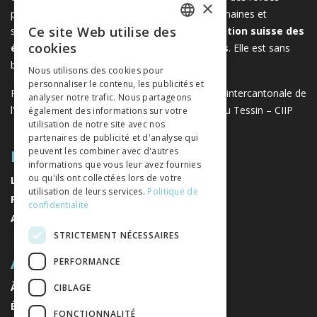
×
publiés par les éditeurs suisses de sciences humaines et
Ce site Web utilise des
sociales. Libreo.ch est la propriété de l'
Association suisse des
FRENCH
cookies
éditeurs de sciences sociales et humaines
. Elle est sans
GERMAN
but lucratif.
www.editeurssuisses.ch
Nous utilisons des cookies pour
personnaliser le contenu, les publicités et
ITALIAN
Projet réalisé avec le soutien de la Conférence intercantonale de
analyser notre trafic. Nous partageons
l’instruction publique de la Suisse romande et du Tessin – CIIP
également des informations sur votre
utilisation de notre site avec nos
partenaires de publicité et d'analyse qui
PLAN DU SITE
peuvent les combiner avec d'autres
informations que vous leur avez fournies
ou qu'ils ont collectées lors de votre
LIVRES
utilisation de leurs services.
Politique de
REVUES
confidentialité
AUTEURS
STRICTEMENT NÉCESSAIRES
A PROPOS
PERFORMANCE
À PROPOS DE NOUS
CIBLAGE
ÉDITEURS
FONCTIONNALITÉ