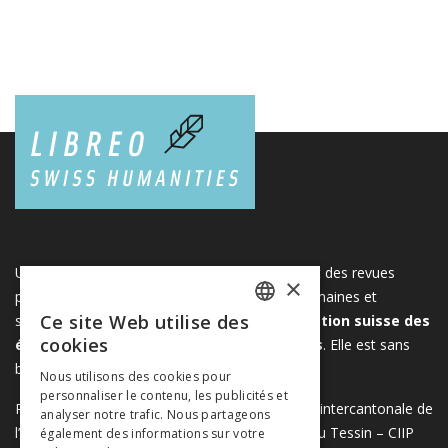
Une plateforme unique regroupant des livres et des revues
×
publiés par les éditeurs suisses de sciences humaines et
Ce site Web utilise des
sociales. Libreo.ch est la propriété de l'
Association suisse des
FRENCH
cookies
éditeurs de sciences sociales et humaines
. Elle est sans
GERMAN
but lucratif.
www.editeurssuisses.ch
Nous utilisons des cookies pour
personnaliser le contenu, les publicités et
ITALIAN
Projet réalisé avec le soutien de la Conférence intercantonale de
analyser notre trafic. Nous partageons
l’instruction publique de la Suisse romande et du Tessin – CIIP
également des informations sur votre