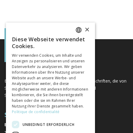
×
Diese Webseite verwendet
FRENCH
Cookies.
GERMAN
Wir verwenden Cookies, um Inhalte und
Anzeigen zu personalisieren und unseren
ITALIAN
Datenverkehr zu analysieren. Wir geben
Informationen über Ihre Nutzung unserer
Website auch an unsere Werbe- und
Eine einzigartige Plattform für Bücher und Zeitschriften, die von
Analysepartner weiter, die diese
Schweizer Verlagen im Bereich der Geistes- und
möglicherweise mit anderen Informationen
Sozialwissenschaften herausgegeben werden.
kombinieren, die Sie ihnen bereitgestellt
haben oder die sie im Rahmen Ihrer
Nutzung ihrer Dienste gesammelt haben.
Politique de confidentialité
SITEMAP
BÜCHER
UNBEDINGT ERFORDERLICH
ZEITSCHRIFTEN