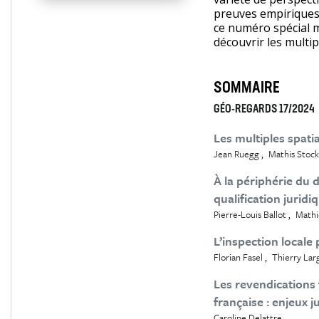
preuves empiriques 
ce numéro spécial 
découvrir les multipl
SOMMAIRE
GÉO-REGARDS 17/2024
Les multiples spatia
Jean Ruegg
Mathis Stock
À la périphérie du 
qualification jurid
Pierre-Louis Ballot
Mathi
L’inspection locale 
Florian Fasel
Thierry Lar
Les revendication
française : enjeux j
Caroline Delattre