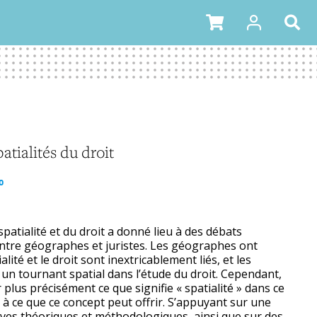
Géo-Regards
patialités du droit
o
 spatialité et du droit a donné lieu à des débats
 entre géographes et juristes. Les géographes ont
lité et le droit sont inextricablement liés, et les
 un tournant spatial dans l’étude du droit. Cependant,
r plus précisément ce que signifie « spatialité » dans ce
r à ce que ce concept peut offrir. S’appuyant sur une
ives théoriques et méthodologiques, ainsi que sur des