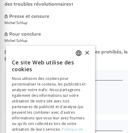
des troubles révolutionnaires1
Presse et censure
Michel Schlup
Pour conclure
Michel Schlup
×
Fausses adresses, contrefaçons et livres prohibés, la
face cachée de l’édition neuchâteloise
Ce site Web utilise des
FRENCH
cookies
GERMAN
Je m'abonne
Nous utilisons des cookies pour
personnaliser le contenu, les publicités et
ITALIAN
Nouvelle Revue Neuchâteloise
analyser notre trafic. Nous partageons
également des informations sur votre
utilisation de notre site avec nos

40.00
partenaires de publicité et d'analyse qui
peuvent les combiner avec d'autres
informations que vous leur avez fournies
ou qu'ils ont collectées lors de votre
J'achète ce numéro
utilisation de leurs services.
Politique de