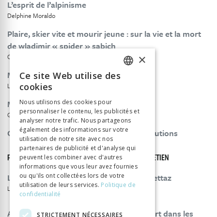
L’esprit de l’alpinisme
Delphine Moraldo
Plaire, skier vite et mourir jeune : sur la vie et la mort
de wladimir « spider » sabich
×
Christophe Jaccoud
Montagnes, modernité et gloire
Ce site Web utilise des
FRENCH
Laurent Tissot
cookies
GERMAN
Montagnes, religion et modernité
Nous utilisons des cookies pour
personnaliser le contenu, les publicités et
ITALIAN
Grégory Quin
analyser notre trafic. Nous partageons
également des informations sur votre
Consignes pour la rédaction des contributions
utilisation de notre site avec nos
partenaires de publicité et d'analyse qui
peuvent les combiner avec d'autres
PARTIE 2 - REPÈRES ET ÉCLAIRAGES. GRAND ENTRETIEN
informations que vous leur avez fournies
Les nouvelles montagnes de bernard crettaz
ou qu'ils ont collectées lors de votre
utilisation de leurs services.
Politique de
Laurent Tissot
confidentialité
Annemarie schwarzenbach et ella maillart dans les
STRICTEMENT NÉCESSAIRES