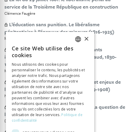
service de la Troisième République en construction
Clémence Faugère
L’éducation sans punition. Le libéralisme
pénitentiaire à l’épreuve des mineurs (1816-1925)
×
Marc Renneville
Ce site Web utilise des
La mesure de sûreté pour les délinquants
FRENCH
cookies
irresponsables: un laboratoire suisse (Vaud, 1830-
GERMAN
1900)
Nous utilisons des cookies pour
personnaliser le contenu, les publicités et
Marco Cicchini
ITALIAN
analyser notre trafic. Nous partageons
Surveiller pour punir mieux ? Acteurs et enjeux de
également des informations sur votre
utilisation de notre site avec nos
l’inspection des prisons (Neuchâtel, 1889-1908)
partenaires de publicité et d'analyse qui
Nathalie Dahn-Singh
peuvent les combiner avec d'autres
informations que vous leur avez fournies
Abolitionnisme et humanisme pénal. La question de
ou qu'ils ont collectées lors de votre
la réclusion à perpétuité
utilisation de leurs services.
Politique de
Dario Ippolito
confidentialité
Livres et revues reçus