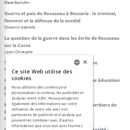
Blaise Bachofen
Guerre et paix de Rousseau à Beccaria : le criminel,
l’ennemi et la défense de la société
Silvestrini Gabriella
La question de la guerre dans les écrits de Rousseau
sur la Corse
Litwin Christophe
×
Tolstoï et Jean-Jacques, le même et l’autre
Nivat Georges
Ce site Web utilise des
FRENCH
cookies
Grace Roosevelt. Rousseau et la paix : une éducation
GERMAN
politique
Nous utilisons des cookies pour
personnaliser le contenu, les publicités et
ITALIAN
Rueff Martin
analyser notre trafic. Nous partageons
Feuilles du moi, livres de la nature : Les herbiers de
également des informations sur votre
utilisation de notre site avec nos
Rousseau
partenaires de publicité et d'analyse qui
Mattar Renate
Abele Célia
peuvent les combiner avec d'autres
informations que vous leur avez fournies
L’édition du Discours sur l’origine de l’inégalité :