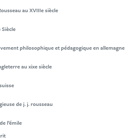
 Rousseau au XVIIIe siècle
 Siècle
uvement philosophique et pédagogique en allemagne
gleterre au xixe siècle
 suisse
gieuse de j. j. rousseau
de l’émile
rit