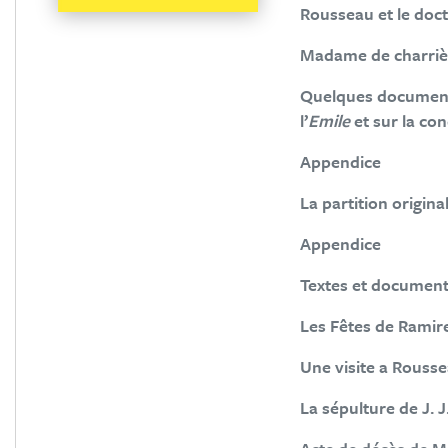
Rousseau et le doc
Madame de charriè
Quelques documents
l’
Emile
et sur la c
Appendice
La partition origin
Appendice
Textes et documen
Les Fêtes de Ramir
Une visite a Rousse
La sépulture de J.