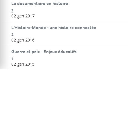
l’existence, le droit à l’éducation, la liberté
Le documentaire en histoire
d’autodétermination. Autant de
3
problématiques qui résonnent avec des
02 gen 2017
questions actuellement vives.
L'Histoire-Monde - une histoire connectée
2
SOMMARIO
02 gen 2016
ÉDITORIAL
Guerre et paix - Enjeux éducatifs
1
Éditorial/ Editorial / Editoriale
02 gen 2015
DOSSIER « HISTOIRE » : ENFANCE MENACÉE, ENFANCE PROTÉGÉE
Une nouvelle forme d’histoire ? L’expérience de la
Carrello
jeunesse au miroir des journaux des jeunes gens au
xviiie siècle
Sylvie Moret Petrini
Entre “inadaptation” et stigmatisation sociale : la
scolarité précaire des enfants placés (Fribourg et