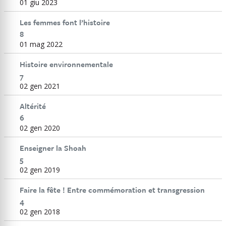
01 giu 2023
mesures diverses de protection selon les
sociétés et les époques. Ces mesures ont
Les femmes font l’histoire
tantôt été support d’intégration, tantôt
8
de marginalisation au sein de la
01 mag 2022
communauté en fonction des catégories
sociales et des attributions de genre.
Histoire environnementale
Quelles que soient les sociétés et leurs
7
conceptions des sphères privées et
02 gen 2021
publiques, le droit des enfants à une vie
protégée et à de saines conditions de
Altérité
développement n’est pas toujours
6
assuré. C’est le cas notamment des
02 gen 2020
contraintes qui pèsent sur les enfants
forcés à travailler, les enfants placés, les
Enseigner la Shoah
orphelins, les enfants clandestins. Le
5
dossier « Histoire » de Didactica Historica
10/2024 s’intéresse aux contraintes et
02 gen 2019
aux défis qui pèsent sur les sociétés qui
Faire la fête ! Entre commémoration et transgression
ont produit – et produisent encore – des
facteurs qui fragilisent la vie et l’avenir
4
des enfants, qui nuisent à leurs droits les
02 gen 2018
plus élémentaires comme la dignité de