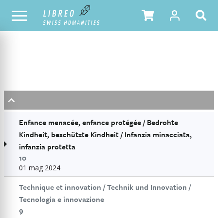
Didactica Historica
TOUS LES NUMÉROS
1 maggio 2024
10
Enfance menacée, enfance
Enfance menacée, enfance protégée / Bedrohte
protégée / Bedrohte Kindheit,
Kindheit, beschützte Kindheit / Infanzia minacciata,
infanzia protetta
beschützte Kindheit / Infanzia
10
minacciata, infanzia protetta
01 mag 2024
prime.book_viewer.download_issue_pdf
Technique et innovation / Technik und Innovation /
ISSN:
2297-7465
Tecnologia e innovazione
9
Le statut des enfants a donné lieu à des