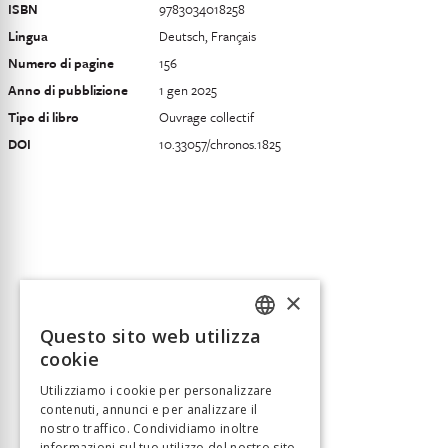
ISBN
9783034018258
Lingua
Deutsch, Français
Numero di pagine
156
Anno di pubblizione
1 gen 2025
Tipo di libro
Ouvrage collectif
DOI
10.33057/chronos.1825
×
Questo sito web utilizza
FRENCH
cookie
GERMAN
Utilizziamo i cookie per personalizzare
contenuti, annunci e per analizzare il
ITALIAN
nostro traffico. Condividiamo inoltre
informazioni sul tuo utilizzo del nostro sito