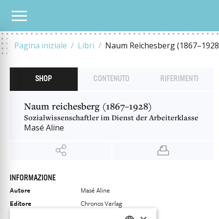
OUR CATALOGUE
NAUM REICHESBERG (1867–1928)
Pagina iniziale
Libri
Naum Reichesberg (1867–1928
SHOP
CONTENUTO
RIFERIMENTI
Naum reichesberg (1867–1928)
Sozialwissenschaftler im Dienst der Arbeiterklasse
Masé Aline
INFORMAZIONE
Autore
Masé Aline
Editore
Chronos Verlag
ISBN
9783034015448