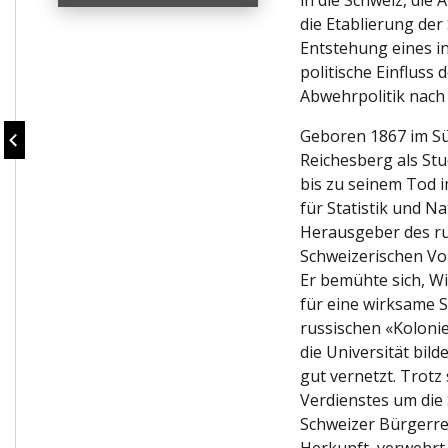
in die Schweiz, die 
die Etablierung der 
Entstehung eines i
politische Einfluss
Abwehrpolitik nach
Geboren 1867 im S
Reichesberg als Stu
bis zu seinem Tod i
für Statistik und N
Herausgeber des r
Schweizerischen Vol
Er bemühte sich, Wi
für eine wirksame So
russischen «Kolonie
die Universität bil
gut vernetzt. Trot
Verdienstes um die 
Schweizer Bürgerre