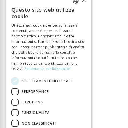
×
Lingua
Allemand
Questo sito web utilizza
FRENCH
Numero di pagine
336
cookie
Anno di pubblizione
1 gen 2019
GERMAN
Utilizziamo i cookie per personalizzare
Tipo di libro
Monographie
contenuti, annunci e per analizzare il
ITALIAN
nostro traffico. Condividiamo inoltre
DOI
10.33057/chronos.1544
informazioni sul tuo utilizzo del nostro sito
con i nostri partner pubblicitari e di analisi
che potrebbero combinarle con altre
informazioni che hai fornito loro o che
hanno raccolto dal tuo utilizzo dei loro
servizi.
Politique de confidentialité
STRETTAMENTE NECESSARI
PERFORMANCE
TARGETING
FUNZIONALITÀ
NON CLASSIFICATI