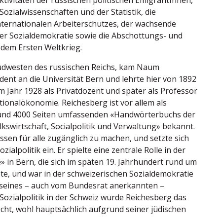
Aktivitäten der russischen politischen EmigrantInnen,
Sozialwissenschaften und der Statistik, die
nternationalen Arbeiterschutzes, der wachsende
 der Sozialdemokratie sowie die Abschottungs- und
 dem Ersten Weltkrieg.
üdwesten des russischen Reichs, kam Naum
dent an die Universität Bern und lehrte hier von 1892
m Jahr 1928 als Privatdozent und später als Professor
ationalökonomie. Reichesberg ist vor allem als
und 4000 Seiten umfassenden «Handwörterbuchs der
kswirtschaft, Socialpolitik und Verwaltung» bekannt.
ssen für alle zugänglich zu machen, und setzte sich
zialpolitik ein. Er spielte eine zentrale Rolle in der
» in Bern, die sich im späten 19. Jahrhundert rund um
dete, und war in der schweizerischen Sozialdemokratie
z seines – auch vom Bundesrat anerkannten –
Sozialpolitik in der Schweiz wurde Reichesberg das
cht, wohl hauptsächlich aufgrund seiner jüdischen