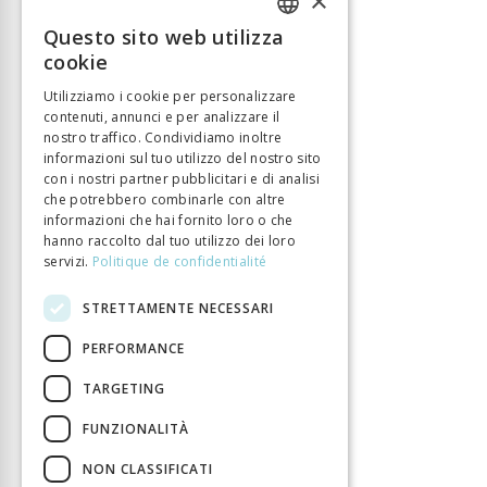
×
ISBN
9783034018357
Questo sito web utilizza
FRENCH
Lingua
Deutsch
cookie
Numero di pagine
252
GERMAN
Utilizziamo i cookie per personalizzare
Anno di pubblizione
1 gen 2025
contenuti, annunci e per analizzare il
ITALIAN
nostro traffico. Condividiamo inoltre
Tipo di libro
Monographie
informazioni sul tuo utilizzo del nostro sito
DOI
10.33057/chronos.1835
con i nostri partner pubblicitari e di analisi
che potrebbero combinarle con altre
informazioni che hai fornito loro o che
hanno raccolto dal tuo utilizzo dei loro
servizi.
Politique de confidentialité
STRETTAMENTE NECESSARI
PERFORMANCE
TARGETING
FUNZIONALITÀ
NON CLASSIFICATI