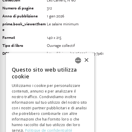
Collection
Les Cahiers, N°60
Numero di pagine
312
Anno di pubblizione
1 gen 2026
prime.book_viewer.them
Le salaire minimum
e
Format
140 x 215
Tipo di libro
Ouvrage collectif
DOI
https://doi.org/10.26039/mc43-7p61
×
Questo sito web utilizza
FRENCH
cookie
GERMAN
Utilizziamo i cookie per personalizzare
contenuti, annunci e per analizzare il
ITALIAN
nostro traffico. Condividiamo inoltre
informazioni sul tuo utilizzo del nostro sito
con i nostri partner pubblicitari e di analisi
che potrebbero combinarle con altre
informazioni che hai fornito loro o che
hanno raccolto dal tuo utilizzo dei loro
servizi.
Politique de confidentialité