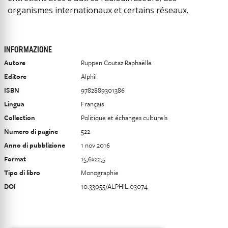
organismes internationaux et certains réseaux.
INFORMAZIONE
Autore
Ruppen Coutaz Raphaëlle
Editore
Alphil
ISBN
9782889301386
Lingua
Français
Collection
Politique et échanges culturels
Numero di pagine
522
Anno di pubblizione
1 nov 2016
Format
15,6x22,5
Tipo di libro
Monographie
DOI
10.33055/ALPHIL.03074