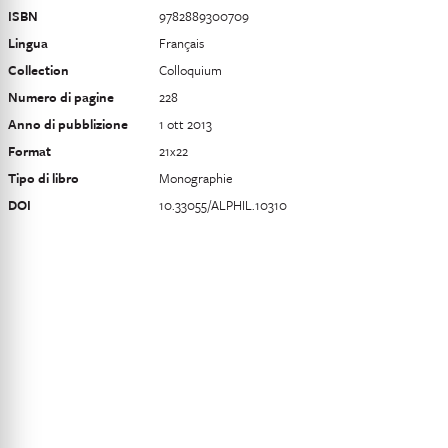
ISBN
9782889300709
Lingua
Français
Collection
Colloquium
Numero di pagine
228
Anno di pubblizione
1 ott 2013
Format
21x22
Tipo di libro
Monographie
DOI
10.33055/ALPHIL.10310