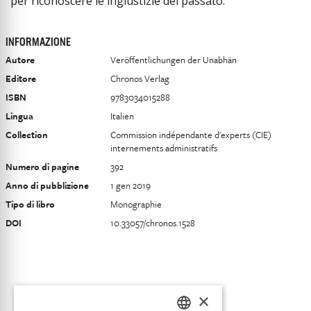
per riconoscere le ingiustizie del passato.
INFORMAZIONE
Autore
Veröffentlichungen der Unabhän
Editore
Chronos Verlag
ISBN
9783034015288
Lingua
Italien
Collection
Commission indépendante d'experts (CIE)
internements administratifs
Numero di pagine
392
Anno di pubblizione
1 gen 2019
Tipo di libro
Monographie
DOI
10.33057/chronos.1528
×