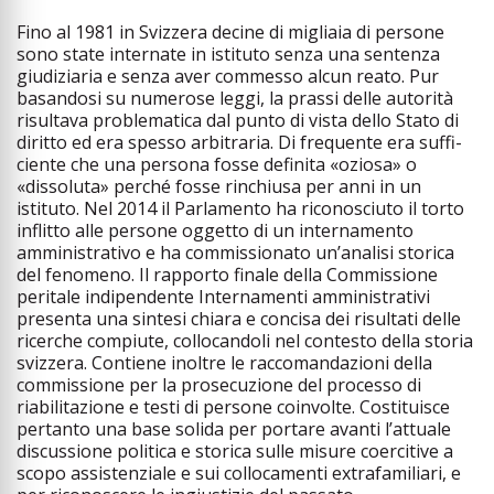
Fino al 1981 in Svizzera decine di migliaia di persone
sono state internate in istituto senza una sentenza
giudiziaria e senza aver commesso alcun reato. Pur
basandosi su numerose leggi, la prassi delle autorità
risultava proble­matica dal punto di vista dello Stato di
diritto ed era spesso arbitraria. Di frequente era suffi­
ciente che una persona fosse definita «oziosa» o
«dissoluta» perché fosse rinchiusa per anni in un
istituto. Nel 2014 il Parlamento ha riconosciuto il torto
inflitto alle persone oggetto di un internamento
amministrativo e ha commissionato un’analisi storica
del fenomeno. Il rapporto finale della Commissione
peritale indipendente Internamenti amministrativi
presenta una sintesi chiara e concisa dei risultati delle
ricerche compiute, collocandoli nel contesto della storia
svizzera. Contiene inoltre le raccomandazioni della
commissione per la prosecuzione del processo di
riabilitazione e testi di persone coinvolte. Costituisce
pertanto una base solida per portare avanti l’attuale
discussione politica e storica sulle misure coercitive a
scopo assistenziale e sui collocamenti extrafamiliari, e