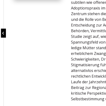
subtilen wie offene
Adoptions­praxis im
Zentrum ­s­tehen d
und die Rolle von B
Entscheidung zur A
Behörden, Vermittl
Studie zeigt auf, w
Spannungsfeld von
ledige Mütter stan
erheblichem Zwang:
Schwierigkeiten, Dr
Stigmatisierung füh
alternativlos ersch
rechtlichen Entwic
Laufe der Jahrzehnt
Beitrag zur Regiona
kritische Perspekti
Selbst­bestimmung 