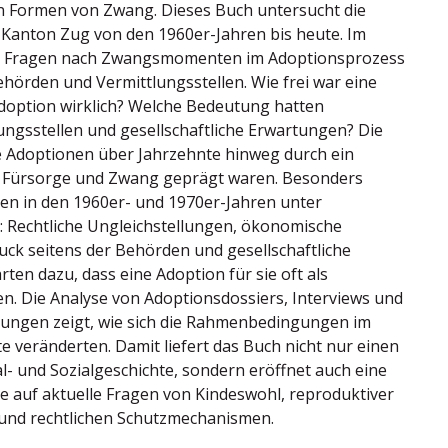
n ­Formen von Zwang. Dieses Buch untersucht die
 Kanton Zug von den 1960er-Jahren bis heute. Im
ie Fragen nach Zwangsmomenten im Adoptions­prozess
ehörden und Vermittlungsstellen. Wie frei war eine
doption wirklich? ­Welche Bedeutung hatten
ungsstellen und gesellschaftliche Erwartungen? Die
ie ­Adoptionen über Jahrzehnte hinweg durch ein
 Fürsorge und Zwang geprägt waren. Besonders
den in den 1960er- und 1970er-Jahren unter
 Rechtliche ­Ungleichstellungen, ökonomische
uck seitens der Behörden und gesellschaftliche
rten dazu, dass eine Adoption für sie oft als
ien. Die Analyse von Adoptionsdossiers, Interviews und
klungen zeigt, wie sich die Rahmenbedingungen im
e veränderten. Damit liefert das Buch nicht nur einen
l- und Sozialgeschichte, sondern eröffnet auch eine
ve auf aktuelle Fragen von Kindes­wohl, reproduktiver
und rechtlichen Schutzmechanismen.