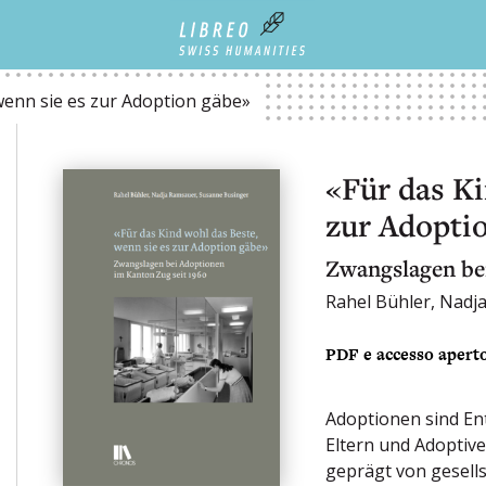
N GÄBE»
wenn sie es zur Adoption gäbe»
«Für das Ki
zur Adopti
Zwangslagen be
Rahel Bühler, Nadj
PDF e accesso apert
Adoptionen sind Ent
Eltern und Adoptive
geprägt von gesell