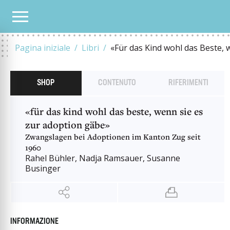
OUR CATALOGUE
«FÜR DAS KIND WOHL DAS BESTE, WENN SIE ES ZUR ADOPTIO
Pagina iniziale
Libri
«Für das Kind wohl das Beste, 
SHOP
CONTENUTO
RIFERIMENTI
«für das kind wohl das beste, wenn sie es
zur adoption gäbe»
Zwangslagen bei Adoptionen im Kanton Zug seit
1960
Rahel Bühler, Nadja Ramsauer, Susanne
Businger
INFORMAZIONE