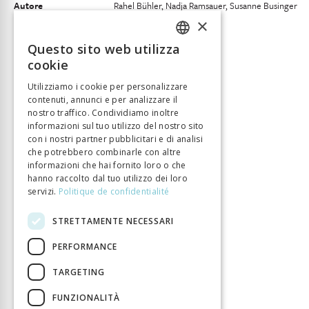
Autore
Rahel Bühler, Nadja Ramsauer, Susanne Businger
×
Editore
Chronos Verlag
ISBN
9783034018364
Questo sito web utilizza
FRENCH
Lingua
Deutsch
cookie
GERMAN
Numero di pagine
168
Utilizziamo i cookie per personalizzare
Anno di pubblizione
1 gen 2026
contenuti, annunci e per analizzare il
ITALIAN
nostro traffico. Condividiamo inoltre
Tipo di libro
Ouvrage collectif
informazioni sul tuo utilizzo del nostro sito
DOI
10.33057/chronos.1836
con i nostri partner pubblicitari e di analisi
che potrebbero combinarle con altre
informazioni che hai fornito loro o che
hanno raccolto dal tuo utilizzo dei loro
servizi.
Politique de confidentialité
STRETTAMENTE NECESSARI
PERFORMANCE
TARGETING
FUNZIONALITÀ