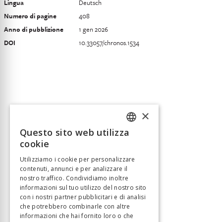
Lingua
Deutsch
Numero di pagine
408
Anno di pubblizione
1 gen 2026
DOI
10.33057/chronos.1534
×
Questo sito web utilizza
FRENCH
cookie
GERMAN
Utilizziamo i cookie per personalizzare
contenuti, annunci e per analizzare il
ITALIAN
nostro traffico. Condividiamo inoltre
informazioni sul tuo utilizzo del nostro sito
con i nostri partner pubblicitari e di analisi
che potrebbero combinarle con altre
informazioni che hai fornito loro o che