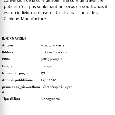
conversion de la cure de soleil à la cure de travail : le
patient n’est pas seulement un corps en souffrance, il
est un individu à réinsérer. C’est la naissance de la
Clinique-Manufacture.
INFORMAZIONE
Autore
Avvanzino Pierre
Editore
Éditions Socialinfo
ISBN
9782940615315
Lingua
Français
Numero di pagine
172
Anno di pubblizione
1 gen 2020
prime.book_viewer.them
Héliothérapie à Leysin
e
Tipo di libro
Monographie