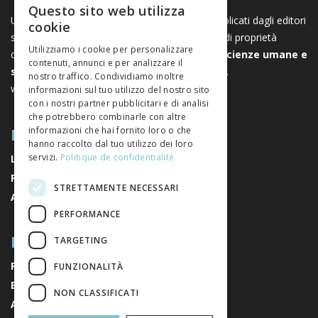
Questo sito web utilizza
FRENCH
Una piattaforma unica per i libri e le riviste pubblicati dagli editori
cookie
svizzeri di scienze umane e sociali. Libreo.ch è di proprietà
GERMAN
Utilizziamo i cookie per personalizzare
dell’
Associazione svizzera degli editori di scienze umane e
contenuti, annunci e per analizzare il
ITALIAN
sociali
. È un’associazione senza scopo di lucro.
nostro traffico. Condividiamo inoltre
www.editeurssuisses.ch
informazioni sul tuo utilizzo del nostro sito
con i nostri partner pubblicitari e di analisi
che potrebbero combinarle con altre
MAPPA DEL SITO
informazioni che hai fornito loro o che
hanno raccolto dal tuo utilizzo dei loro
servizi.
Politique de confidentialité
LIBRI
RIVISTE
STRETTAMENTE NECESSARI
AUTORI
PERFORMANCE
RIGUARDO A NOI
TARGETING
RIGUARDO A NOI
FUNZIONALITÀ
EDITORI
NON CLASSIFICATI
AVVISI LEGALI