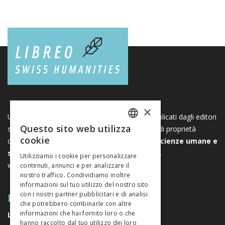
×
Una piattaforma unica per i libri e le riviste pubblicati dagli editori
Questo sito web utilizza
svizzeri di scienze umane e sociali. Libreo.ch è di proprietà
FRENCH
cookie
dell’
Associazione svizzera degli editori di scienze umane e
GERMAN
sociali
. È un’associazione senza scopo di lucro.
Utilizziamo i cookie per personalizzare
www.editeurssuisses.ch
contenuti, annunci e per analizzare il
ITALIAN
nostro traffico. Condividiamo inoltre
informazioni sul tuo utilizzo del nostro sito
MAPPA DEL SITO
con i nostri partner pubblicitari e di analisi
che potrebbero combinarle con altre
informazioni che hai fornito loro o che
LIBRI
hanno raccolto dal tuo utilizzo dei loro