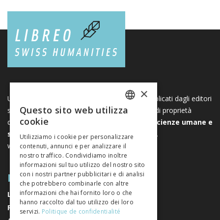
×
Una piattaforma unica per i libri e le riviste pubblicati dagli editori
Questo sito web utilizza
svizzeri di scienze umane e sociali. Libreo.ch è di proprietà
FRENCH
cookie
dell’
Associazione svizzera degli editori di scienze umane e
GERMAN
sociali
. È un’associazione senza scopo di lucro.
Utilizziamo i cookie per personalizzare
www.editeurssuisses.ch
contenuti, annunci e per analizzare il
ITALIAN
nostro traffico. Condividiamo inoltre
informazioni sul tuo utilizzo del nostro sito
MAPPA DEL SITO
con i nostri partner pubblicitari e di analisi
che potrebbero combinarle con altre
informazioni che hai fornito loro o che
LIBRI
hanno raccolto dal tuo utilizzo dei loro
RIVISTE
servizi.
Politique de confidentialité