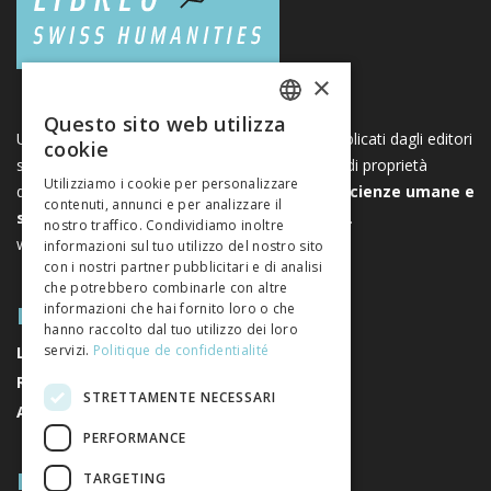
×
Questo sito web utilizza
FRENCH
Una piattaforma unica per i libri e le riviste pubblicati dagli editori
cookie
svizzeri di scienze umane e sociali. Libreo.ch è di proprietà
GERMAN
Utilizziamo i cookie per personalizzare
dell’
Associazione svizzera degli editori di scienze umane e
contenuti, annunci e per analizzare il
ITALIAN
sociali
. È un’associazione senza scopo di lucro.
nostro traffico. Condividiamo inoltre
www.editeurssuisses.ch
informazioni sul tuo utilizzo del nostro sito
con i nostri partner pubblicitari e di analisi
che potrebbero combinarle con altre
MAPPA DEL SITO
informazioni che hai fornito loro o che
hanno raccolto dal tuo utilizzo dei loro
servizi.
Politique de confidentialité
LIBRI
RIVISTE
STRETTAMENTE NECESSARI
AUTORI
PERFORMANCE
RIGUARDO A NOI
TARGETING