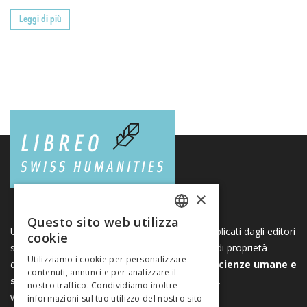
Leggi di più
×
Questo sito web utilizza
FRENCH
Una piattaforma unica per i libri e le riviste pubblicati dagli editori
cookie
svizzeri di scienze umane e sociali. Libreo.ch è di proprietà
GERMAN
Utilizziamo i cookie per personalizzare
dell’
Associazione svizzera degli editori di scienze umane e
contenuti, annunci e per analizzare il
ITALIAN
sociali
. È un’associazione senza scopo di lucro.
nostro traffico. Condividiamo inoltre
www.editeurssuisses.ch
informazioni sul tuo utilizzo del nostro sito