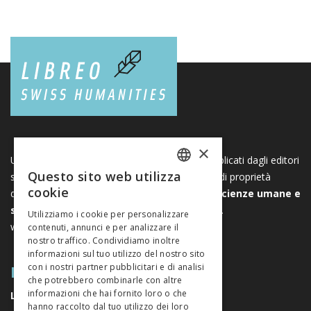
×
Una piattaforma unica per i libri e le riviste pubblicati dagli editori
Questo sito web utilizza
svizzeri di scienze umane e sociali. Libreo.ch è di proprietà
FRENCH
cookie
dell’
Associazione svizzera degli editori di scienze umane e
GERMAN
sociali
. È un’associazione senza scopo di lucro.
Utilizziamo i cookie per personalizzare
www.editeurssuisses.ch
contenuti, annunci e per analizzare il
ITALIAN
nostro traffico. Condividiamo inoltre
informazioni sul tuo utilizzo del nostro sito
MAPPA DEL SITO
con i nostri partner pubblicitari e di analisi
che potrebbero combinarle con altre
informazioni che hai fornito loro o che
LIBRI
hanno raccolto dal tuo utilizzo dei loro