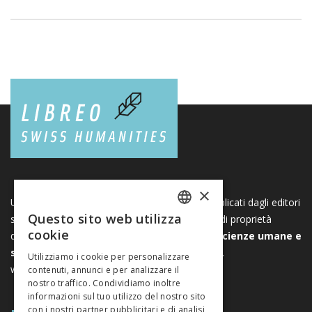
×
Una piattaforma unica per i libri e le riviste pubblicati dagli editori
Questo sito web utilizza
svizzeri di scienze umane e sociali. Libreo.ch è di proprietà
FRENCH
cookie
dell’
Associazione svizzera degli editori di scienze umane e
GERMAN
sociali
. È un’associazione senza scopo di lucro.
Utilizziamo i cookie per personalizzare
www.editeurssuisses.ch
contenuti, annunci e per analizzare il
ITALIAN
nostro traffico. Condividiamo inoltre
informazioni sul tuo utilizzo del nostro sito
con i nostri partner pubblicitari e di analisi