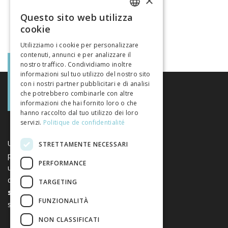
×
Questo sito web utilizza
FRENCH
cookie
GERMAN
Utilizziamo i cookie per personalizzare
contenuti, annunci e per analizzare il
ITALIAN
nostro traffico. Condividiamo inoltre
informazioni sul tuo utilizzo del nostro sito
con i nostri partner pubblicitari e di analisi
che potrebbero combinarle con altre
informazioni che hai fornito loro o che
hanno raccolto dal tuo utilizzo dei loro
servizi.
Politique de confidentialité
Una piattaforma unica per i libri e le riviste
STRETTAMENTE NECESSARI
pubblicati dagli editori svizzeri di scienze
PERFORMANCE
umane e sociali. Libreo.ch è di proprietà
dell’
Associazione svizzera degli editori di
TARGETING
scienze umane e sociali
. È un’associazione
FUNZIONALITÀ
senza scopo di lucro.
www.editeurssuisses.ch
NON CLASSIFICATI