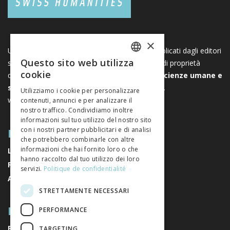
×
Una piattaforma unica per i libri e le riviste pubblicati dagli editori
Questo sito web utilizza
svizzeri di scienze umane e sociali. Libreo.ch è di proprietà
FRENCH
cookie
dell’
Associazione svizzera degli editori di scienze umane e
GERMAN
sociali
. È un’associazione senza scopo di lucro.
Utilizziamo i cookie per personalizzare
www.editeurssuisses.ch
contenuti, annunci e per analizzare il
ITALIAN
nostro traffico. Condividiamo inoltre
informazioni sul tuo utilizzo del nostro sito
MAPPA DEL SITO
con i nostri partner pubblicitari e di analisi
che potrebbero combinarle con altre
informazioni che hai fornito loro o che
LIBRI
hanno raccolto dal tuo utilizzo dei loro
RIVISTE
servizi.
Politique de confidentialité
AUTORI
STRETTAMENTE NECESSARI
RIGUARDO A NOI
PERFORMANCE
RIGUARDO A NOI
TARGETING