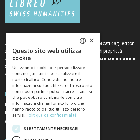
×
Una piattaforma unica per i libri e le riviste pubblicati dagli editori
Questo sito web utilizza
svizzeri di scienze umane e sociali. Libreo.ch è di proprietà
FRENCH
cookie
dell’
Associazione svizzera degli editori di scienze umane e
GERMAN
sociali
. È un’associazione senza scopo di lucro.
Utilizziamo i cookie per personalizzare
www.editeurssuisses.ch
contenuti, annunci e per analizzare il
ITALIAN
nostro traffico. Condividiamo inoltre
informazioni sul tuo utilizzo del nostro sito
MAPPA DEL SITO
con i nostri partner pubblicitari e di analisi
che potrebbero combinarle con altre
informazioni che hai fornito loro o che
LIBRI
hanno raccolto dal tuo utilizzo dei loro
RIVISTE
servizi.
Politique de confidentialité
AUTORI
STRETTAMENTE NECESSARI