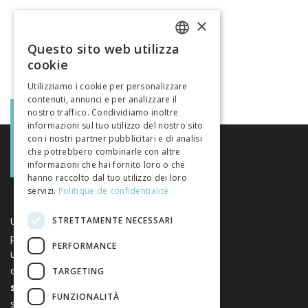
×
Questo sito web utilizza
FRENCH
cookie
GERMAN
Utilizziamo i cookie per personalizzare
contenuti, annunci e per analizzare il
ITALIAN
nostro traffico. Condividiamo inoltre
informazioni sul tuo utilizzo del nostro sito
con i nostri partner pubblicitari e di analisi
che potrebbero combinarle con altre
informazioni che hai fornito loro o che
hanno raccolto dal tuo utilizzo dei loro
servizi.
Politique de confidentialité
STRETTAMENTE NECESSARI
Una piattaforma unica per i libri e le riviste
pubblicati dagli editori svizzeri di scienze
PERFORMANCE
umane e sociali. Libreo.ch è di proprietà
dell’
Associazione svizzera degli editori di
TARGETING
scienze umane e sociali
. È un’associazione
FUNZIONALITÀ
senza scopo di lucro.
www.editeurssuisses.ch