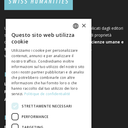
×
Una piattaforma unica per i libri e le riviste pubblicati dagli editori
Questo sito web utilizza
svizzeri di scienze umane e sociali. Libreo.ch è di proprietà
FRENCH
cookie
dell’
Associazione svizzera degli editori di scienze umane e
GERMAN
sociali
. È un’associazione senza scopo di lucro.
Utilizziamo i cookie per personalizzare
www.editeurssuisses.ch
contenuti, annunci e per analizzare il
ITALIAN
nostro traffico. Condividiamo inoltre
informazioni sul tuo utilizzo del nostro sito
MAPPA DEL SITO
con i nostri partner pubblicitari e di analisi
che potrebbero combinarle con altre
informazioni che hai fornito loro o che
LIBRI
hanno raccolto dal tuo utilizzo dei loro
RIVISTE
servizi.
Politique de confidentialité
AUTORI
STRETTAMENTE NECESSARI
RIGUARDO A NOI
PERFORMANCE
RIGUARDO A NOI
TARGETING