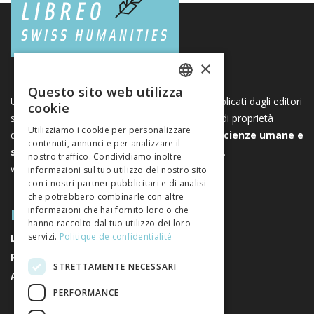
×
Questo sito web utilizza
FRENCH
Una piattaforma unica per i libri e le riviste pubblicati dagli editori
cookie
svizzeri di scienze umane e sociali. Libreo.ch è di proprietà
GERMAN
Utilizziamo i cookie per personalizzare
dell’
Associazione svizzera degli editori di scienze umane e
contenuti, annunci e per analizzare il
ITALIAN
sociali
. È un’associazione senza scopo di lucro.
nostro traffico. Condividiamo inoltre
www.editeurssuisses.ch
informazioni sul tuo utilizzo del nostro sito
con i nostri partner pubblicitari e di analisi
che potrebbero combinarle con altre
MAPPA DEL SITO
informazioni che hai fornito loro o che
hanno raccolto dal tuo utilizzo dei loro
servizi.
Politique de confidentialité
LIBRI
RIVISTE
STRETTAMENTE NECESSARI
AUTORI
PERFORMANCE