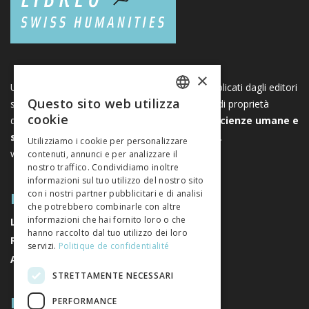
×
Una piattaforma unica per i libri e le riviste pubblicati dagli editori
Questo sito web utilizza
svizzeri di scienze umane e sociali. Libreo.ch è di proprietà
FRENCH
cookie
dell’
Associazione svizzera degli editori di scienze umane e
GERMAN
sociali
. È un’associazione senza scopo di lucro.
Utilizziamo i cookie per personalizzare
www.editeurssuisses.ch
contenuti, annunci e per analizzare il
ITALIAN
nostro traffico. Condividiamo inoltre
informazioni sul tuo utilizzo del nostro sito
MAPPA DEL SITO
con i nostri partner pubblicitari e di analisi
che potrebbero combinarle con altre
informazioni che hai fornito loro o che
LIBRI
hanno raccolto dal tuo utilizzo dei loro
RIVISTE
servizi.
Politique de confidentialité
AUTORI
STRETTAMENTE NECESSARI
RIGUARDO A NOI
PERFORMANCE