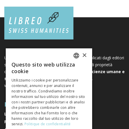
×
Una piattaforma unica per i libri e le riviste pubblicati dagli editori
Questo sito web utilizza
svizzeri di scienze umane e sociali. Libreo.ch è di proprietà
FRENCH
cookie
dell’
Associazione svizzera degli editori di scienze umane e
GERMAN
sociali
. È un’associazione senza scopo di lucro.
Utilizziamo i cookie per personalizzare
www.editeurssuisses.ch
contenuti, annunci e per analizzare il
ITALIAN
nostro traffico. Condividiamo inoltre
informazioni sul tuo utilizzo del nostro sito
MAPPA DEL SITO
con i nostri partner pubblicitari e di analisi
che potrebbero combinarle con altre
informazioni che hai fornito loro o che
LIBRI
hanno raccolto dal tuo utilizzo dei loro
RIVISTE
servizi.
Politique de confidentialité