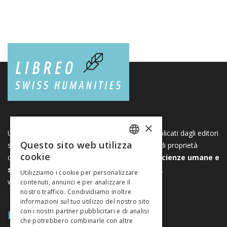
×
Una piattaforma unica per i libri e le riviste pubblicati dagli editori
Questo sito web utilizza
svizzeri di scienze umane e sociali. Libreo.ch è di proprietà
FRENCH
cookie
dell’
Associazione svizzera degli editori di scienze umane e
GERMAN
sociali
. È un’associazione senza scopo di lucro.
Utilizziamo i cookie per personalizzare
www.editeurssuisses.ch
contenuti, annunci e per analizzare il
ITALIAN
nostro traffico. Condividiamo inoltre
informazioni sul tuo utilizzo del nostro sito
MAPPA DEL SITO
con i nostri partner pubblicitari e di analisi
che potrebbero combinarle con altre