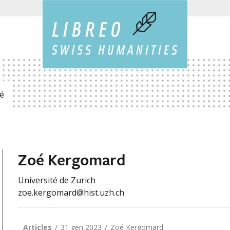
é
Zoé Kergomard
Université de Zurich
zoe.kergomard@hist.uzh.ch
Articles
31 gen 2023
Zoé Kergomard