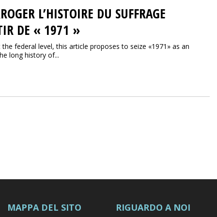
RROGER L’HISTOIRE DU SUFFRAGE
IR DE « 1971 »
he federal level, this article proposes to seize «1971» as an
e long history of...
MAPPA DEL SITO
RIGUARDO A NOI