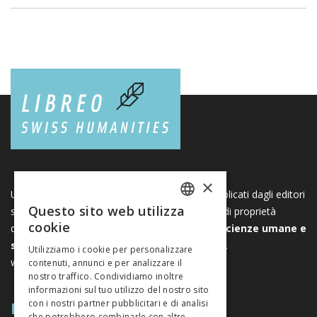
×
Una piattaforma unica per i libri e le riviste pubblicati dagli editori
Questo sito web utilizza
svizzeri di scienze umane e sociali. Libreo.ch è di proprietà
FRENCH
cookie
dell’
Associazione svizzera degli editori di scienze umane e
GERMAN
sociali
. È un’associazione senza scopo di lucro.
Utilizziamo i cookie per personalizzare
www.editeurssuisses.ch
contenuti, annunci e per analizzare il
ITALIAN
nostro traffico. Condividiamo inoltre
informazioni sul tuo utilizzo del nostro sito
MAPPA DEL SITO
con i nostri partner pubblicitari e di analisi
che potrebbero combinarle con altre