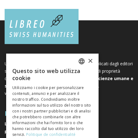
×
Una piattaforma unica per i libri e le riviste pubblicati dagli editori
Questo sito web utilizza
svizzeri di scienze umane e sociali. Libreo.ch è di proprietà
FRENCH
cookie
dell’
Associazione svizzera degli editori di scienze umane e
GERMAN
sociali
. È un’associazione senza scopo di lucro.
Utilizziamo i cookie per personalizzare
www.editeurssuisses.ch
contenuti, annunci e per analizzare il
ITALIAN
nostro traffico. Condividiamo inoltre
informazioni sul tuo utilizzo del nostro sito
MAPPA DEL SITO
con i nostri partner pubblicitari e di analisi
che potrebbero combinarle con altre
informazioni che hai fornito loro o che
LIBRI
hanno raccolto dal tuo utilizzo dei loro
RIVISTE
servizi.
Politique de confidentialité