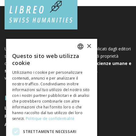
×
Una piattaforma unica per i libri e le riviste pubblicati dagli editori
Questo sito web utilizza
svizzeri di scienze umane e sociali. Libreo.ch è di proprietà
FRENCH
cookie
dell’
Associazione svizzera degli editori di scienze umane e
GERMAN
sociali
. È un’associazione senza scopo di lucro.
Utilizziamo i cookie per personalizzare
www.editeurssuisses.ch
contenuti, annunci e per analizzare il
ITALIAN
nostro traffico. Condividiamo inoltre
informazioni sul tuo utilizzo del nostro sito
MAPPA DEL SITO
con i nostri partner pubblicitari e di analisi
che potrebbero combinarle con altre
informazioni che hai fornito loro o che
LIBRI
hanno raccolto dal tuo utilizzo dei loro
RIVISTE
servizi.
Politique de confidentialité
AUTORI
STRETTAMENTE NECESSARI