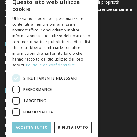
Questo sito web utilizza
svizzeri di scienze umane e sociali. Libreo.ch è di proprietà
FRENCH
cookie
dell’
Associazione svizzera degli editori di scienze umane e
GERMAN
sociali
. È un’associazione senza scopo di lucro.
Utilizziamo i cookie per personalizzare
www.editeurssuisses.ch
contenuti, annunci e per analizzare il
ITALIAN
nostro traffico. Condividiamo inoltre
informazioni sul tuo utilizzo del nostro sito
MAPPA DEL SITO
con i nostri partner pubblicitari e di analisi
che potrebbero combinarle con altre
informazioni che hai fornito loro o che
LIBRI
hanno raccolto dal tuo utilizzo dei loro
RIVISTE
servizi.
Politique de confidentialité
AUTORI
STRETTAMENTE NECESSARI
RIGUARDO A NOI
PERFORMANCE
RIGUARDO A NOI
TARGETING
EDITORI
FUNZIONALITÀ
AVVISI LEGALI
CONDIZIONI GENERALI DI VENDITA
ACCETTA TUTTO
RIFIUTA TUTTO
ISCRIVITI ALLA NEWSLETTER