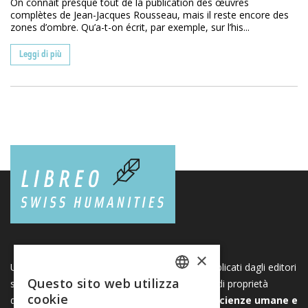
On connaît presque tout de la publication des œuvres
complètes de Jean-Jacques Rousseau, mais il reste encore des
zones d’ombre. Qu’a-t-on écrit, par exemple, sur l’his...
Leggi di più
×
Una piattaforma unica per i libri e le riviste pubblicati dagli editori
Questo sito web utilizza
svizzeri di scienze umane e sociali. Libreo.ch è di proprietà
FRENCH
cookie
dell’
Associazione svizzera degli editori di scienze umane e