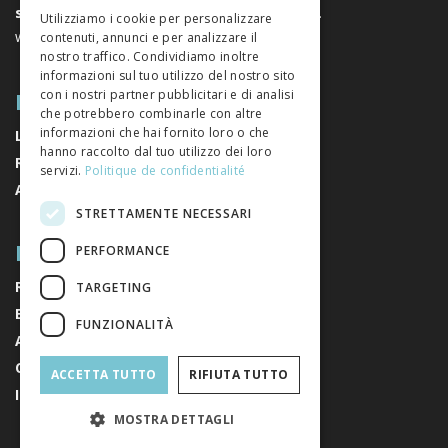
GERMAN
sociali
. È un’associazione senza scopo di lucro.
Utilizziamo i cookie per personalizzare
www.editeurssuisses.ch
contenuti, annunci e per analizzare il
ITALIAN
nostro traffico. Condividiamo inoltre
informazioni sul tuo utilizzo del nostro sito
MAPPA DEL SITO
con i nostri partner pubblicitari e di analisi
che potrebbero combinarle con altre
informazioni che hai fornito loro o che
LIBRI
hanno raccolto dal tuo utilizzo dei loro
RIVISTE
servizi.
Politique de confidentialité
AUTORI
STRETTAMENTE NECESSARI
RIGUARDO A NOI
PERFORMANCE
RIGUARDO A NOI
TARGETING
EDITORI
FUNZIONALITÀ
AVVISI LEGALI
CONDIZIONI GENERALI DI VENDITA
ACCETTA TUTTO
RIFIUTA TUTTO
ISCRIVITI ALLA NEWSLETTER
MOSTRA DETTAGLI